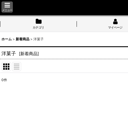
メニュー
カテゴリ
マイページ
ホーム
>
新着商品
>
洋菓子
洋菓子
[
新着商品
]
0
件
表示数
:
並び順
: