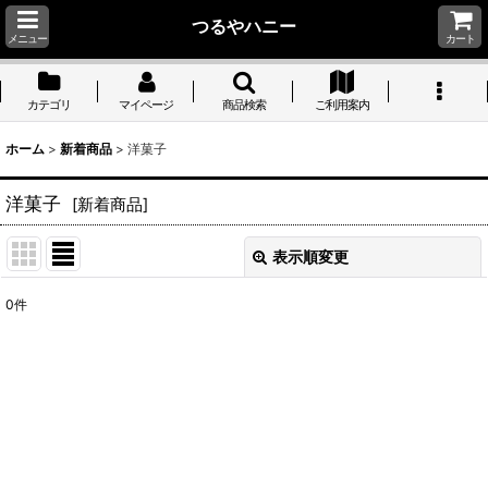
つるやハニー
メニュー
カート
カテゴリ
マイページ
商品検索
ご利用案内
ホーム
>
新着商品
>
洋菓子
洋菓子
[
新着商品
]
表示順変更
閉じる
0
件
表示数
:
並び順
:
絞り込む